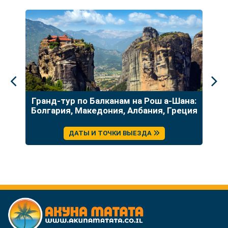
до
Гранд-тур по Балканам на Рош а-Шана:
У
Болгария, Македония, Албания, Греция
ДАТЫ И ТОЧКИ ВЫЕЗДА