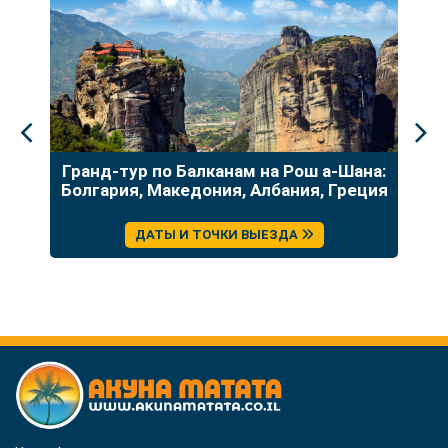
до
Гранд-тур по Балканам на Рош а-Шана:
У
Болгария, Македония, Албания, Греция
ДАТЫ И ТОЧКИ ВЫЕЗДА