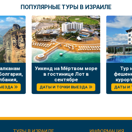
ПОПУЛЯРНЫЕ ТУРЫ В ИЗРАИЛЕ
твом море
Тур на Суккот на
Тур зо
 Лот в
фешенебельный спа-
Сукко
ре
курорт в Болгарии с
Буха
отдыхом и экскурсиями
 ВЫЕЗДА
ДАТЫ И ТОЧКИ ВЫЕЗДА
ДАТЫ И
ТУРЫ В ИЗРАИЛЕ
ИНФОРМАЦИЯ