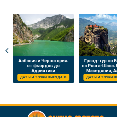
я:
Гранд-тур по Балканам
Уикенд на Мёр
на Рош а-Шана: Болгария,
в гостинице
Македония, Албания,
сентяб
Греция
ДАТЫ И ТОЧКИ ВЫЕЗДА
ДАТЫ И ТОЧКИ