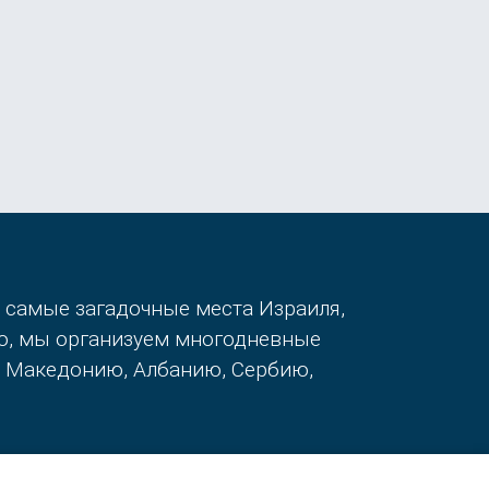
в самые загадочные места Израиля,
го, мы организуем многодневные
, Македонию, Албанию, Сербию,