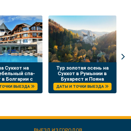
лотая осень на
Тур на Суккот – «Жизнь,
Н
т в Румынии в
как чудо» – самые
рест и Пояна
интересные места
Брашов
Сербии
 ТОЧКИ ВЫЕЗДА
ДАТЫ И ТОЧКИ ВЫЕЗДА
ВЫЕЗД ИЗ ГОРОДОВ