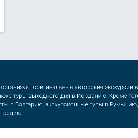
 организует оригинальные авторские экскурсии 
также туры выходного дня в Иорданию. Кроме то
орты в Болгарию, экскурсионные туры в Румынию
 Грецию.