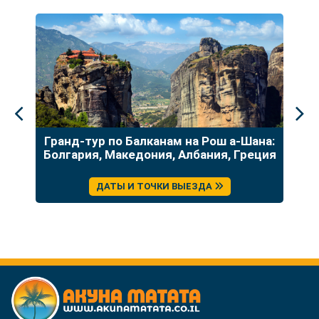
до
Гранд-тур по Балканам на Рош а-Шана:
У
Болгария, Македония, Албания, Греция
ДАТЫ И ТОЧКИ ВЫЕЗДА