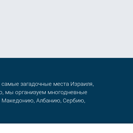
в самые загадочные места Израиля,
го, мы организуем многодневные
, Македонию, Албанию, Сербию,