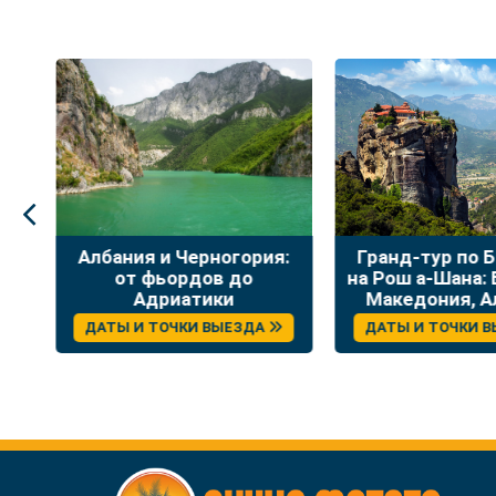
и Черногория:
Гранд-тур по Балканам
Уи
ьордов до
на Рош а-Шана: Болгария,
риатики
Македония, Албания,
Греция
ТОЧКИ ВЫЕЗДА
ДАТЫ И ТОЧКИ ВЫЕЗДА
Д