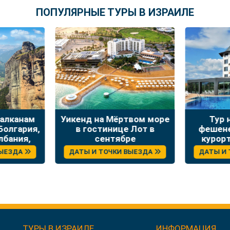
ПОПУЛЯРНЫЕ ТУРЫ В ИЗРАИЛЕ
кенд на Мёртвом море
Тур на Суккот на
в гостинице Лот в
фешенебельный спа-
сентябре
курорт в Болгарии с
отдыхом и экскурсиями
АТЫ И ТОЧКИ ВЫЕЗДА
ДАТЫ И ТОЧКИ ВЫЕЗДА
ТУРЫ В ИЗРАИЛЕ
ИНФОРМАЦИЯ