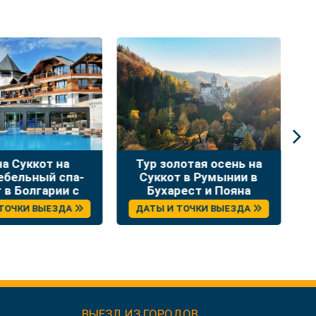
Тур золотая осень на
Тур на Суккот – «Ж
Суккот в Румынии в
как чудо» – са
Бухарест и Пояна
интересные ме
Брашов
Сербии
ДАТЫ И ТОЧКИ ВЫЕЗДА
ДАТЫ И ТОЧКИ ВЫЕЗ
ВЫЕЗД ИЗ ГОРОДОВ