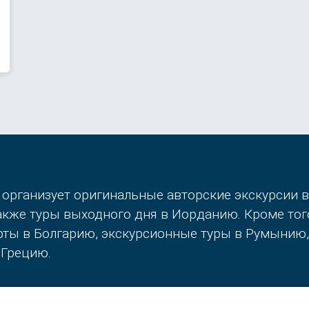
 организует оригинальные авторские экскурсии 
также туры выходного дня в Иорданию. Кроме то
орты в Болгарию, экскурсионные туры в Румынию
 Грецию.