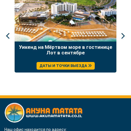
а:
Уикенд на Мёртвом море в гостинице
Т
ция
Лот в сентябре
ДАТЫ И ТОЧКИ ВЫЕЗДА
Наш офис находится по адресу: