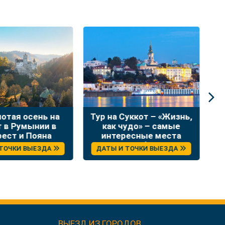
лотая осень на
Тур на Суккот – «Жизнь,
Н
т в Румынии в
как чудо» – самые
в
рест и Пояна
интересные места
Брашов
Сербии
 ТОЧКИ ВЫЕЗДА
ДАТЫ И ТОЧКИ ВЫЕЗДА
ВЫЕЗД ИЗ ГОРОДОВ