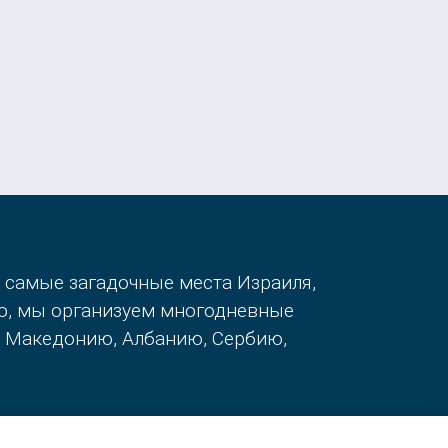
в самые загадочные места Израиля,
го, мы организуем многодневные
, Македонию, Албанию, Сербию,