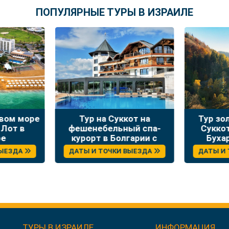
ПОПУЛЯРНЫЕ ТУРЫ В ИЗРАИЛЕ
твом море
Тур на Суккот на
Тур зо
 Лот в
фешенебельный спа-
Сукко
ре
курорт в Болгарии с
Буха
отдыхом и экскурсиями
ВЫЕЗДА
ДАТЫ И ТОЧКИ ВЫЕЗДА
ДАТЫ И
ТУРЫ В ИЗРАИЛЕ
ИНФОРМАЦИЯ