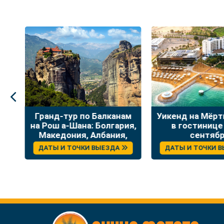
:
Гранд-тур по Балканам
Уикенд на Мёр
на Рош а-Шана: Болгария,
в гостинице
Македония, Албания,
сентяб
Греция
ДАТЫ И ТОЧКИ ВЫЕЗДА
ДАТЫ И ТОЧКИ 