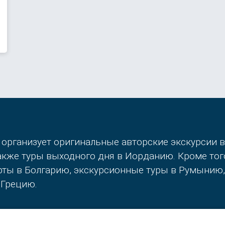
 организует оригинальные авторские экскурсии 
также туры выходного дня в Иорданию. Кроме то
орты в Болгарию, экскурсионные туры в Румынию
 Грецию.