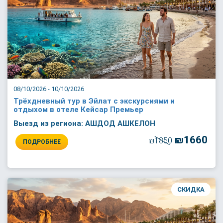
08/10/2026 - 10/10/2026
Трёхдневный тур в Эйлат с экскурсиями и
отдыхом в отеле Кейсар Премьер
Выезд из региона: АШДОД АШКЕЛОН
₪1660
₪1850
ПОДРОБНЕЕ
СКИДКА