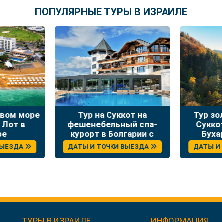
ПОПУЛЯРНЫЕ ТУРЫ В ИЗРАИЛЕ
твом море
Тур на Суккот на
Тур зо
 Лот в
фешенебельный спа-
Сукко
ре
курорт в Болгарии с
Буха
отдыхом и экскурсиями
ВЫЕЗДА
ДАТЫ И ТОЧКИ ВЫЕЗДА
ДАТЫ И
ТУРЫ В ИЗРАИЛЕ
ИНФОРМАЦИЯ