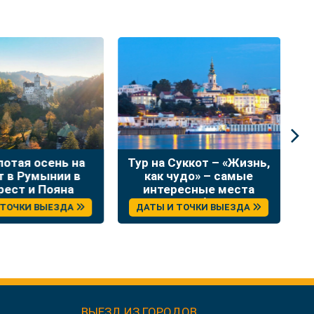
лотая осень на
Тур на Суккот – «Жизнь,
Н
т в Румынии в
как чудо» – самые
в
рест и Пояна
интересные места
Брашов
Сербии
 ТОЧКИ ВЫЕЗДА
ДАТЫ И ТОЧКИ ВЫЕЗДА
ВЫЕЗД ИЗ ГОРОДОВ