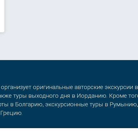
 организует оригинальные авторские экскурсии 
также туры выходного дня в Иорданию. Кроме то
орты в Болгарию, экскурсионные туры в Румынию
 Грецию.