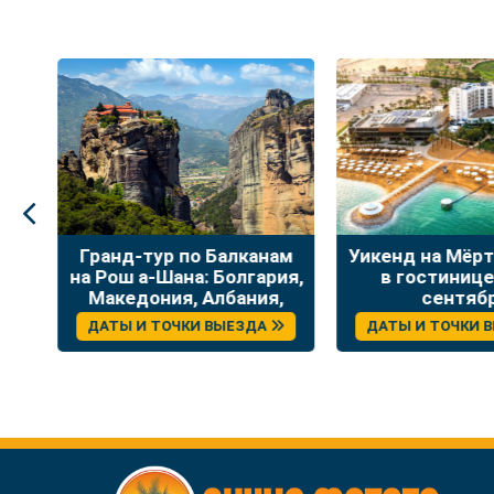
:
Гранд-тур по Балканам
Уикенд на Мёр
на Рош а-Шана: Болгария,
в гостинице
Македония, Албания,
сентяб
Греция
ДАТЫ И ТОЧКИ ВЫЕЗДА
ДАТЫ И ТОЧКИ 