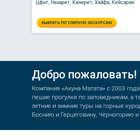
Цфат, Назарет, Кинерет, Хайфа, Кейсария
ВЫБРАТЬ РЕГУЛЯРНУЮ ЭКСКУРСИЮ
Добро пожаловать!
Компания «Акуна Матата» с 2003 года
пешие прогулки по заповедникам, а 
летние и зимние туры на горные кур
Боснию и Герцеговину, Черногорию и