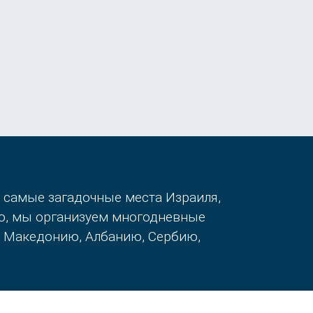
в самые загадочные места Израиля,
го, мы организуем многодневные
, Македонию, Албанию, Сербию,