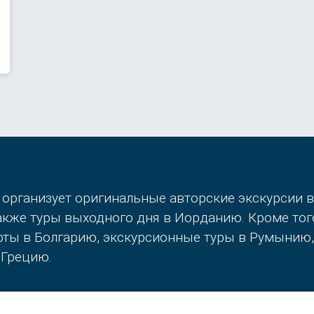
 организует оригинальные авторские экскурсии 
также туры выходного дня в Иорданию. Кроме то
орты в Болгарию, экскурсионные туры в Румынию
 Грецию.