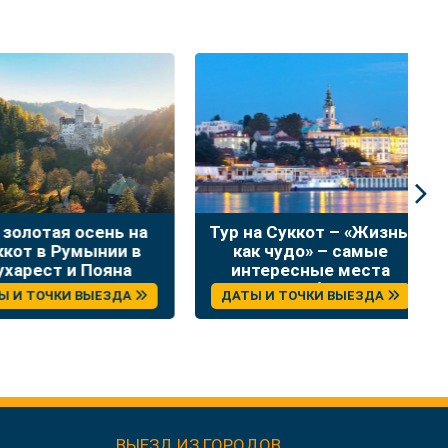
лотая осень на
Тур на Суккот – «Жизнь,
Н
т в Румынии в
как чудо» – самые
в
рест и Пояна
интересные места
Брашов
Сербии
 ТОЧКИ ВЫЕЗДА
ДАТЫ И ТОЧКИ ВЫЕЗДА
ВЫЕЗД ИЗ ГОРОДОВ