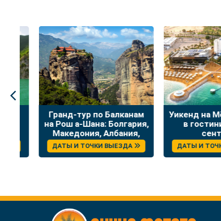
:
Гранд-тур по Балканам
Уикенд на Мёр
на Рош а-Шана: Болгария,
в гостинице
Македония, Албания,
сентяб
Греция
ДАТЫ И ТОЧКИ ВЫЕЗДА
ДАТЫ И ТОЧКИ 