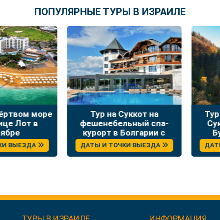
ПОПУЛЯРНЫЕ ТУРЫ В ИЗРАИЛЕ
твом море
Тур на Суккот на
Тур зо
 Лот в
фешенебельный спа-
Сукко
ре
курорт в Болгарии с
Буха
отдыхом и экскурсиями
ВЫЕЗДА
ДАТЫ И ТОЧКИ ВЫЕЗДА
ДАТЫ И
ТУРЫ В ИЗРАИЛЕ
ИНФОРМАЦИЯ