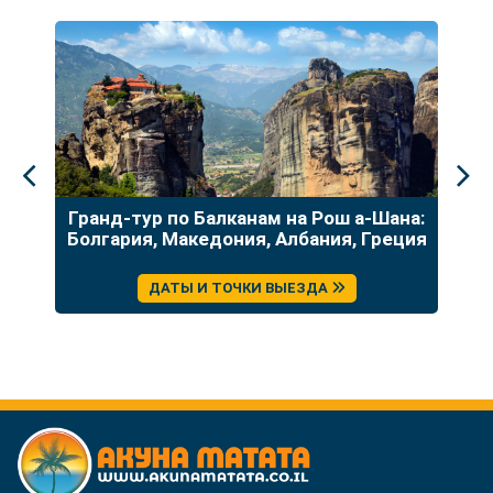
до
Гранд-тур по Балканам на Рош а-Шана:
У
Болгария, Македония, Албания, Греция
ДАТЫ И ТОЧКИ ВЫЕЗДА