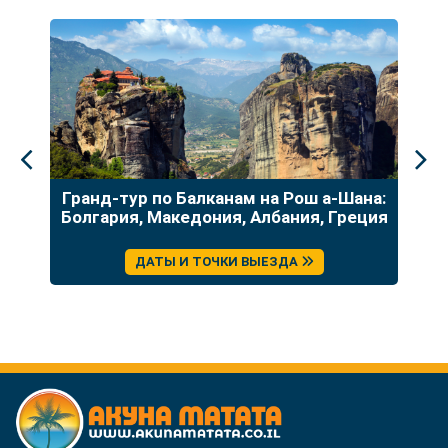
до
Гранд-тур по Балканам на Рош а-Шана:
У
Болгария, Македония, Албания, Греция
ДАТЫ И ТОЧКИ ВЫЕЗДА