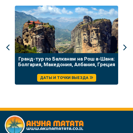
до
Гранд-тур по Балканам на Рош а-Шана:
У
Болгария, Македония, Албания, Греция
ДАТЫ И ТОЧКИ ВЫЕЗДА