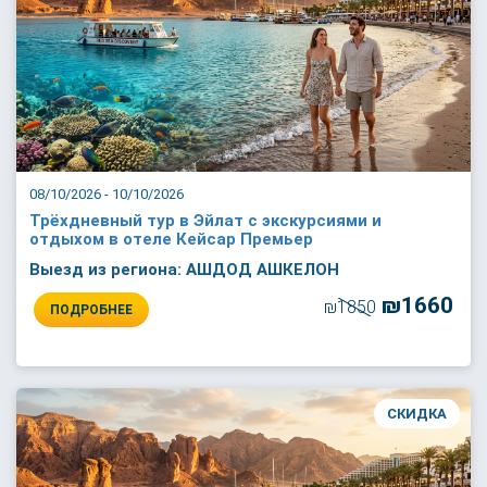
08/10/2026 - 10/10/2026
Трёхдневный тур в Эйлат с экскурсиями и
отдыхом в отеле Кейсар Премьер
Выезд из региона: АШДОД АШКЕЛОН
₪1660
₪1850
ПОДРОБНЕЕ
СКИДКА