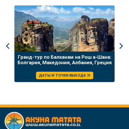
до
Гранд-тур по Балканам на Рош а-Шана:
У
Болгария, Македония, Албания, Греция
ДАТЫ И ТОЧКИ ВЫЕЗДА