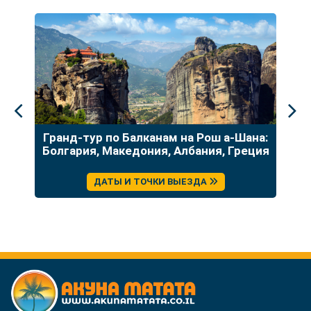
до
Гранд-тур по Балканам на Рош а-Шана:
У
Болгария, Македония, Албания, Греция
ДАТЫ И ТОЧКИ ВЫЕЗДА