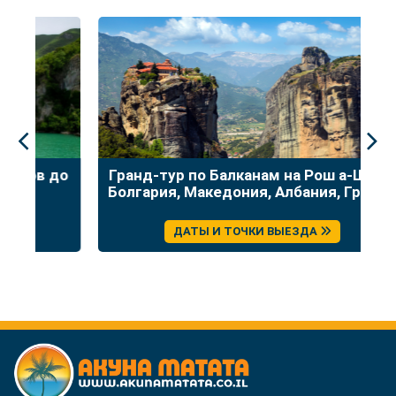
до
Гранд-тур по Балканам на Рош а-Шана:
У
Болгария, Македония, Албания, Греция
ДАТЫ И ТОЧКИ ВЫЕЗДА