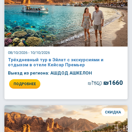
08/10/2026 - 10/10/2026
Трёхдневный тур в Эйлат с экскурсиями и
отдыхом в отеле Кейсар Премьер
Выезд из региона: АШДОД АШКЕЛОН
₪1660
₪1850
ПОДРОБНЕЕ
СКИДКА