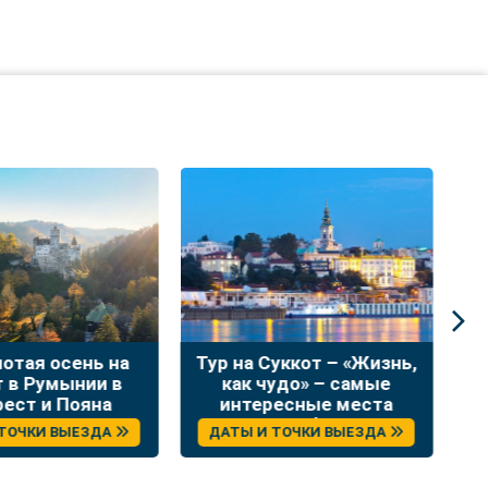
лотая осень на
Тур на Суккот – «Жизнь,
Н
т в Румынии в
как чудо» – самые
в
рест и Пояна
интересные места
Брашов
Сербии
 ТОЧКИ ВЫЕЗДА
ДАТЫ И ТОЧКИ ВЫЕЗДА