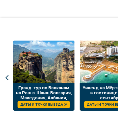
:
Гранд-тур по Балканам
Уикенд на Мёр
на Рош а-Шана: Болгария,
в гостинице
Македония, Албания,
сентяб
Греция
ДАТЫ И ТОЧКИ ВЫЕЗДА
ДАТЫ И ТОЧКИ 