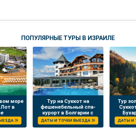
ПОПУЛЯРНЫЕ ТУРЫ В ИЗРАИЛЕ
твом море
Тур на Суккот на
Тур зо
 Лот в
фешенебельный спа-
Сукко
ре
курорт в Болгарии с
Буха
отдыхом и экскурсиями
ВЫЕЗДА
ДАТЫ И ТОЧКИ ВЫЕЗДА
ДАТЫ И