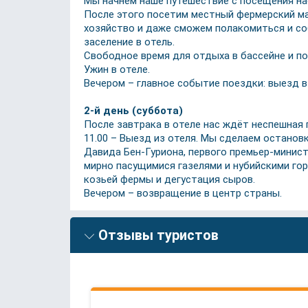
Мы начнём наше путешествие с посещения на
После этого посетим местный фермерский маг
хозяйство и даже сможем полакомиться и соб
заселение в отель.
Свободное время для отдыха в бассейне и п
Ужин в отеле.
Вечером – главное событие поездки: выезд 
2-й день (суббота)
После завтрака в отеле нас ждёт неспешная п
11.00 – Выезд из отеля. Мы сделаем останов
Давида Бен-Гуриона, первого премьер-минист
мирно пасущимися газелями и нубийскими го
козьей фермы и дегустация сыров.
Вечером – возвращение в центр страны.
Отзывы туристов