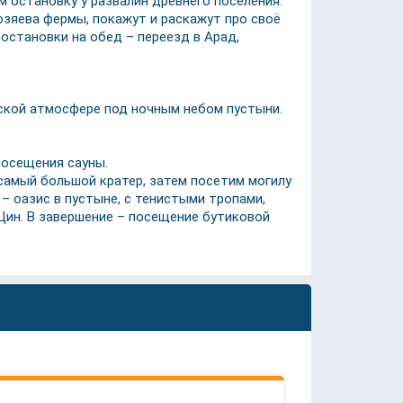
 остановку у развалин древнего поселения.
озяева фермы, покажут и раскажут про своё
остановки на обед – переезд в Арад,
ской атмосфере под ночным небом пустыни.
посещения сауны.
 самый большой кратер, затем посетим могилу
– оазис в пустыне, с тенистыми тропами,
Цин. В завершение – посещение бутиковой