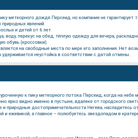
пику метеорного дождя Персеид, но компания не гарантирует 
х природных явлений.
ослых и детей от 6 лет.
ца, воду, перекус на обед, тёплую одежду для вечера, расклад
ю обувь (кроссовки).
вляется на свободные места по мере его заполнения. Нет воз
а удерживается неустойка в соответствии с датой отмены.
иуроченную к пику метеорного потока Персеид, когда на небе
о ярко видно именно в пустыне, вдалеке от городского свет
е и природные достопримечательности Негева, насладитесь от
й и ежевикой, а главное – полюбуетесь звездопадом в кратер