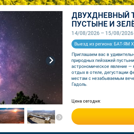
ДВУХДНЕВНЫЙ Т
ПУСТЫНЕ И ЗЕЛ
14/08/2026 – 15/08/2026
Выезд из региона: БАТ-ЯМ
Приглашаем вас в удивительн
природных пейзажей пустыни
next
астрономическое явление —
отдых в отеле, дегустации ф
местам с незабываемым вече
Гадоль.
Цена сегодня: