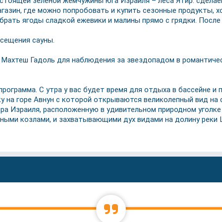
стоящей зелёной жемчужины юга Израиля – леса Ятир: сделаем
азин, где можно попробовать и купить сезонные продукты, х
рать ягоды сладкой ежевики и малины прямо с грядки. После 
осещения сауны.
в Махтеш Гадоль для наблюдения за звездопадом в романтиче
рограмма. С утра у вас будет время для отдыха в бассейне и 
ку на горе Авнун с которой открываются великолепный вид на
ра Израиля, расположенную в удивительном природном уголке 
рными козлами, и захватывающими дух видами на долину реки 