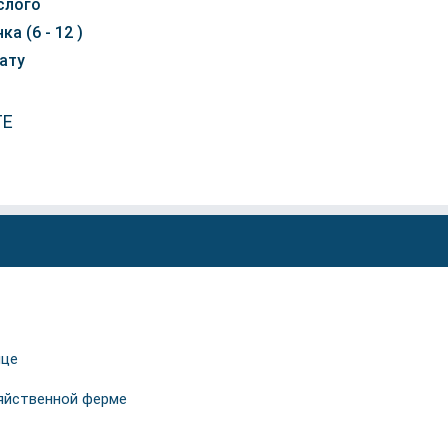
слого
ка (6 - 12 )
ату
ТЕ
ице
зяйственной ферме