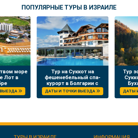
ПОПУЛЯРНЫЕ ТУРЫ В ИЗРАИЛЕ
твом море
Тур на Суккот на
Тур зо
 Лот в
фешенебельный спа-
Сукко
ре
курорт в Болгарии с
Буха
отдыхом и экскурсиями
ВЫЕЗДА
ДАТЫ И ТОЧКИ ВЫЕЗДА
ДАТЫ И
ТУРЫ В ИЗРАИЛЕ
ИНФОРМАЦИЯ