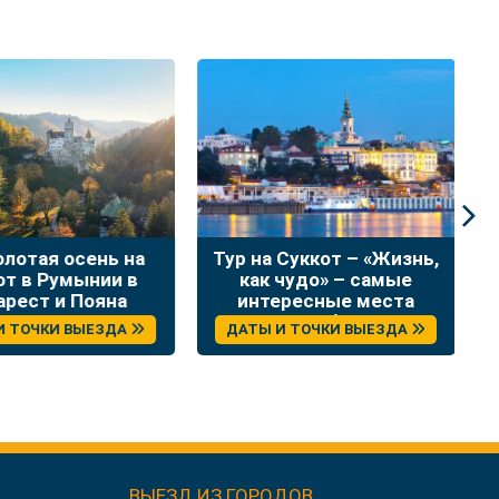
лотая осень на
Тур на Суккот – «Жизнь,
Н
т в Румынии в
как чудо» – самые
в
рест и Пояна
интересные места
Брашов
Сербии
 ТОЧКИ ВЫЕЗДА
ДАТЫ И ТОЧКИ ВЫЕЗДА
ВЫЕЗД ИЗ ГОРОДОВ