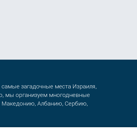
в самые загадочные места Израиля,
го, мы организуем многодневные
, Македонию, Албанию, Сербию,