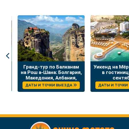
:
Гранд-тур по Балканам
Уикенд на Мёр
на Рош а-Шана: Болгария,
в гостинице
Македония, Албания,
сентяб
Греция
ДАТЫ И ТОЧКИ ВЫЕЗДА
ДАТЫ И ТОЧКИ 