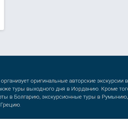
 организует оригинальные авторские экскурсии 
также туры выходного дня в Иорданию. Кроме то
орты в Болгарию, экскурсионные туры в Румынию
 Грецию.