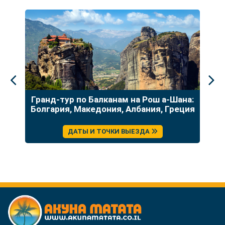
до
Гранд-тур по Балканам на Рош а-Шана:
У
Болгария, Македония, Албания, Греция
ДАТЫ И ТОЧКИ ВЫЕЗДА