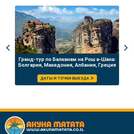
до
Гранд-тур по Балканам на Рош а-Шана:
У
Болгария, Македония, Албания, Греция
ДАТЫ И ТОЧКИ ВЫЕЗДА