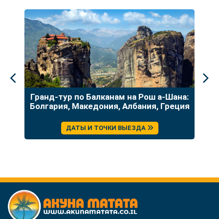
до
Гранд-тур по Балканам на Рош а-Шана:
У
Болгария, Македония, Албания, Греция
ДАТЫ И ТОЧКИ ВЫЕЗДА