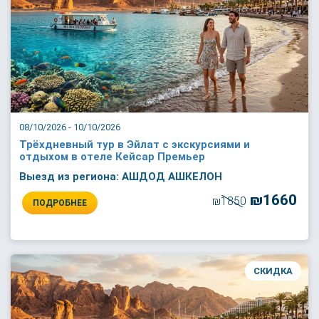
08/10/2026 - 10/10/2026
Трёхдневный тур в Эйлат с экскурсиями и
отдыхом в отеле Кейсар Премьер
Выезд из региона: АШДОД АШКЕЛОН
₪1660
₪1850
ПОДРОБНЕЕ
СКИДКА