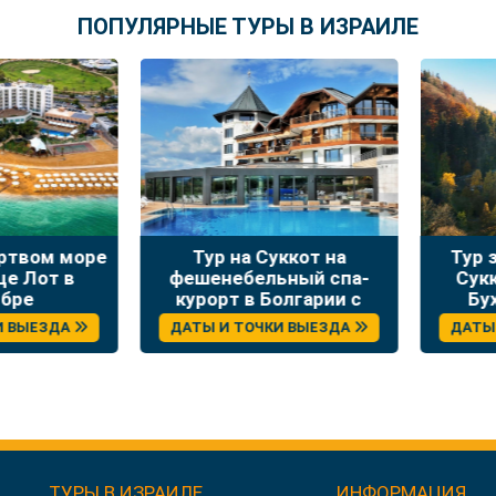
ПОПУЛЯРНЫЕ ТУРЫ В ИЗРАИЛЕ
твом море
Тур на Суккот на
Тур зо
 Лот в
фешенебельный спа-
Сукко
ре
курорт в Болгарии с
Буха
отдыхом и экскурсиями
ВЫЕЗДА
ДАТЫ И ТОЧКИ ВЫЕЗДА
ДАТЫ И
ТУРЫ В ИЗРАИЛЕ
ИНФОРМАЦИЯ