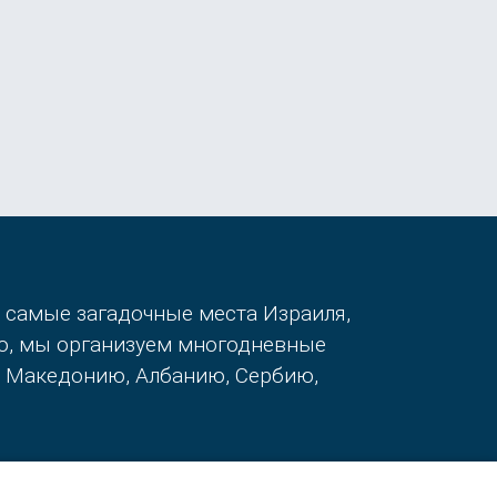
в самые загадочные места Израиля,
го, мы организуем многодневные
, Македонию, Албанию, Сербию,