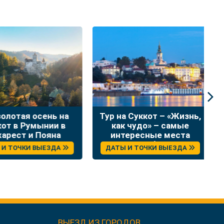
лотая осень на
Тур на Суккот – «Жизнь,
Н
т в Румынии в
как чудо» – самые
в
рест и Пояна
интересные места
Брашов
Сербии
 ТОЧКИ ВЫЕЗДА
ДАТЫ И ТОЧКИ ВЫЕЗДА
ВЫЕЗД ИЗ ГОРОДОВ