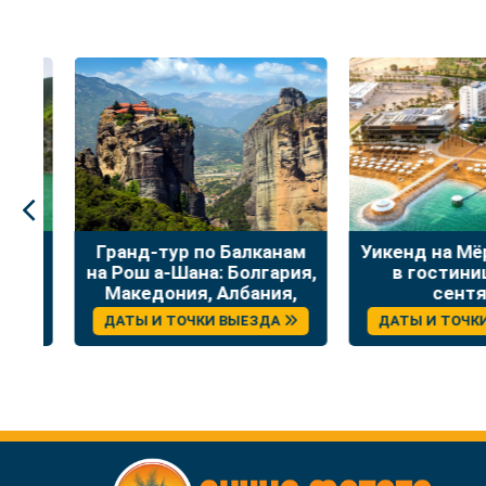
:
Гранд-тур по Балканам
Уикенд на Мёр
на Рош а-Шана: Болгария,
в гостинице
Македония, Албания,
сентяб
Греция
ДАТЫ И ТОЧКИ ВЫЕЗДА
ДАТЫ И ТОЧКИ 