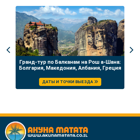
до
Гранд-тур по Балканам на Рош а-Шана:
У
Болгария, Македония, Албания, Греция
ДАТЫ И ТОЧКИ ВЫЕЗДА