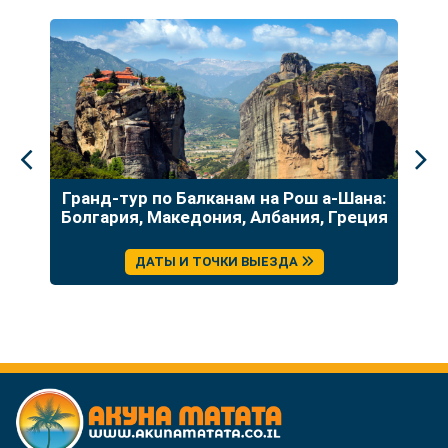
до
Гранд-тур по Балканам на Рош а-Шана:
У
Болгария, Македония, Албания, Греция
ДАТЫ И ТОЧКИ ВЫЕЗДА