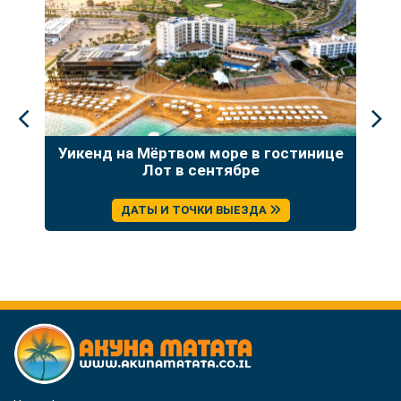
а:
Уикенд на Мёртвом море в гостинице
Т
ция
Лот в сентябре
ДАТЫ И ТОЧКИ ВЫЕЗДА