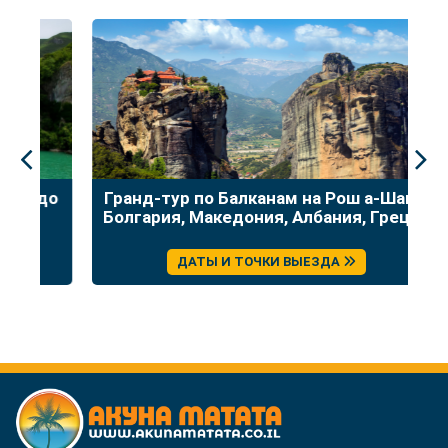
до
Гранд-тур по Балканам на Рош а-Шана:
У
Болгария, Македония, Албания, Греция
ДАТЫ И ТОЧКИ ВЫЕЗДА