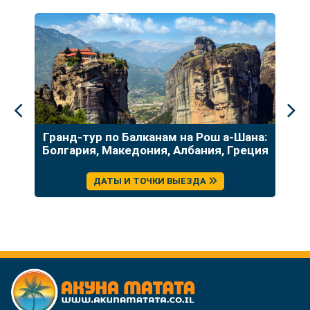
до
Гранд-тур по Балканам на Рош а-Шана:
У
Болгария, Македония, Албания, Греция
ДАТЫ И ТОЧКИ ВЫЕЗДА