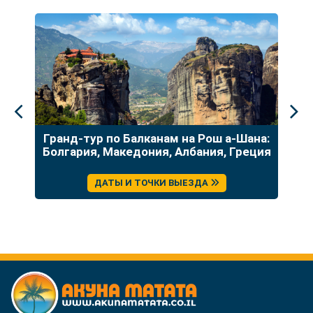
до
Гранд-тур по Балканам на Рош а-Шана:
У
Болгария, Македония, Албания, Греция
ДАТЫ И ТОЧКИ ВЫЕЗДА