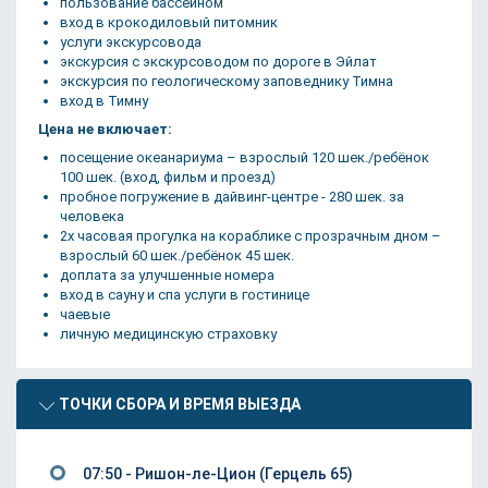
пользование бассейном
вход в крокодиловый питомник
услуги экскурсовода
экскурсия с экскурсоводом по дороге в Эйлат
экскурсия по геологическому заповеднику Тимна
вход в Тимну
Цена не включает:
посещение океанариума – взрослый 120 шек./ребёнок
100 шек. (вход, фильм и проезд)
пробное погружение в дайвинг-центре - 280 шек. за
человека
2х часовая прогулка на кораблике с прозрачным дном –
взрослый 60 шек./ребёнок 45 шек.
доплата за улучшенные номера
вход в сауну и спа услуги в гостинице
чаевые
личную медицинскую страховку
ТОЧКИ СБОРА И ВРЕМЯ ВЫЕЗДА
07:50 - Ришон-ле-Цион (Герцель 65)