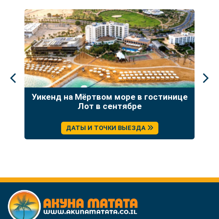
а:
Уикенд на Мёртвом море в гостинице
Т
ция
Лот в сентябре
ДАТЫ И ТОЧКИ ВЫЕЗДА