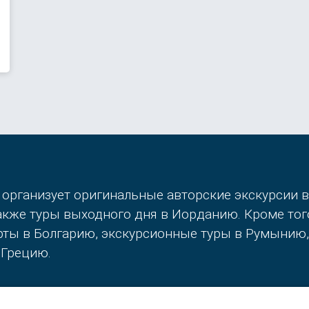
 организует оригинальные авторские экскурсии 
также туры выходного дня в Иорданию. Кроме то
орты в Болгарию, экскурсионные туры в Румынию
 Грецию.