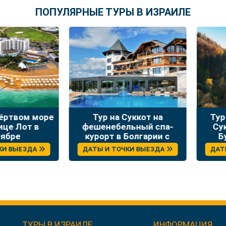
ПОПУЛЯРНЫЕ ТУРЫ В ИЗРАИЛЕ
твом море
Тур на Суккот на
Тур зо
 Лот в
фешенебельный спа-
Сукко
ре
курорт в Болгарии с
Буха
отдыхом и экскурсиями
ВЫЕЗДА
ДАТЫ И ТОЧКИ ВЫЕЗДА
ДАТЫ И
ТУРЫ В ИЗРАИЛЕ
ИНФОРМАЦИЯ