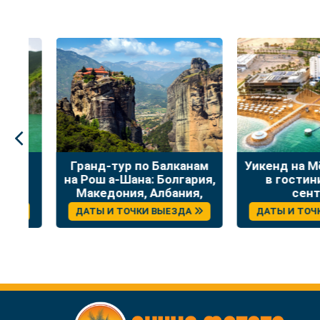
:
Гранд-тур по Балканам
Уикенд на Мёр
на Рош а-Шана: Болгария,
в гостинице
Македония, Албания,
сентяб
Греция
ДАТЫ И ТОЧКИ ВЫЕЗДА
ДАТЫ И ТОЧКИ 