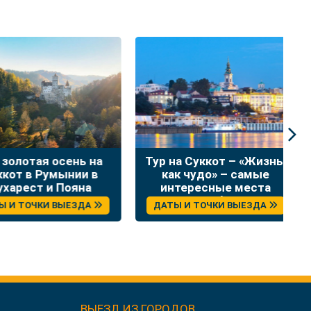
лотая осень на
Тур на Суккот – «Жизнь,
Н
т в Румынии в
как чудо» – самые
в
рест и Пояна
интересные места
Брашов
Сербии
 ТОЧКИ ВЫЕЗДА
ДАТЫ И ТОЧКИ ВЫЕЗДА
ВЫЕЗД ИЗ ГОРОДОВ