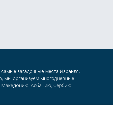
в самые загадочные места Израиля,
го, мы организуем многодневные
, Македонию, Албанию, Сербию,