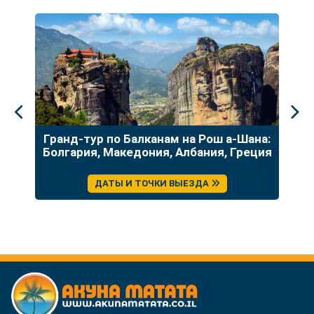
до
Гранд-тур по Балканам на Рош а-Шана:
У
Болгария, Македония, Албания, Греция
ДАТЫ И ТОЧКИ ВЫЕЗДА