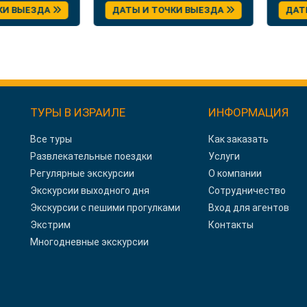
отдыхом и экскурсиями
ВЫЕЗДА
ДАТЫ И ТОЧКИ ВЫЕЗДА
ДАТЫ И
ТУРЫ В ИЗРАИЛЕ
ИНФОРМАЦИЯ
Все туры
Как заказать
Развлекательные поездки
Услуги
Регулярные экскурсии
О компании
Экскурсии выходного дня
Сотрудничество
Экскурсии с пешими прогулками
Вход для агентов
Экстрим
Контакты
Многодневные экскурсии