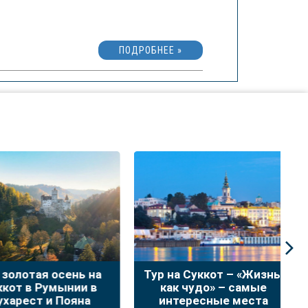
ПОДРОБНЕЕ »
лотая осень на
Тур на Суккот – «Жизнь,
Н
т в Румынии в
как чудо» – самые
в
рест и Пояна
интересные места