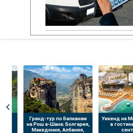
:
Гранд-тур по Балканам
Уикенд на Мёр
на Рош а-Шана: Болгария,
в гостинице
Македония, Албания,
сентяб