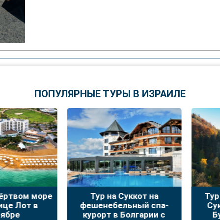
ПОПУЛЯРНЫЕ ТУРЫ В ИЗРАИЛЕ
твом море
Тур на Суккот на
Тур зо
 Лот в
фешенебельный спа-
Сукко
ре
курорт в Болгарии с
Буха