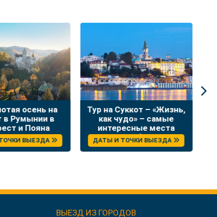
лотая осень на
Тур на Суккот – «Жизнь,
Н
т в Румынии в
как чудо» – самые
в
рест и Пояна
интересные места
Брашов
Сербии
 ТОЧКИ ВЫЕЗДА
ДАТЫ И ТОЧКИ ВЫЕЗДА
ВЫЕЗД ИЗ ГОРОДОВ