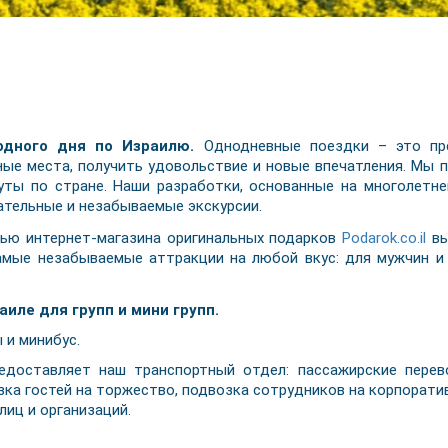
одного дня по Израилю.
Однодневные поездки – это пре
ные места, получить удовольствие и новые впечатления. Мы
ты по стране. Наши разработки, основанные на многолетне
тельные и незабываемые экскурсии.
ю интернет-магазина оригинальных подарков
Podarok.co.il
вы
амые незабываемые аттракции на любой вкус: для мужчин и 
иле для групп и мини групп.
 и минибус.
едоставляет наш транспортный отдел: пассажирские перев
озка гостей на торжество, подвозка сотрудников на корпорат
лиц и организаций.