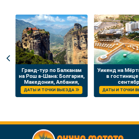
:
Гранд-тур по Балканам
Уикенд на Мёр
на Рош а-Шана: Болгария,
в гостинице
Македония, Албания,
сентяб
Греция
ДАТЫ И ТОЧКИ ВЫЕЗДА
ДАТЫ И ТОЧКИ 