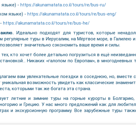
 языке) -
https://akunamatata.co.il/tours/re/bus-ru/
ком языке) -
https://akunamatata.co.il/tours/re/bus-eng/
 -
https://akunamatata.co.il/tours/re/bus-he/
раилю.
Идеально подходят для туристов, которые ненадолг
м регулярные туры в Иерусалим, на Мёртвое море, в Галилею и
 позволяет значительно сэкономить ваше время и силы.
тех, кто хочет более детально погрузиться в ещё неизведанн
сстановкой… Никаких «галопом по Европам», в многодневных
лагаем вам увлекательные поездки в соседнюю, но, вместе с 
ет уникальная возможность увидеть как классические знамени
ста, которыми так же богата эта страна.
ует летние и зимние туры на горные курорты в Болгарию,
рногорию и Грецию. У нас много предложений как для любител
нтрах и экскурсионную программу. Все зарубежные туры так