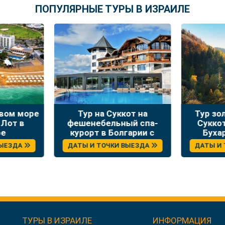
ПОПУЛЯРНЫЕ ТУРЫ В ИЗРАИЛЕ
твом море
Тур на Суккот на
Тур зо
 Лот в
фешенебельный спа-
Сукко
ре
курорт в Болгарии с
Буха
отдыхом и экскурсиями
ВЫЕЗДА
ДАТЫ И ТОЧКИ ВЫЕЗДА
ДАТЫ И
ТУРЫ В ИЗРАИЛЕ
ИНФОРМАЦИЯ