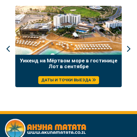
а:
Уикенд на Мёртвом море в гостинице
Т
ция
Лот в сентябре
ДАТЫ И ТОЧКИ ВЫЕЗДА