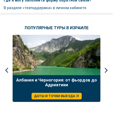
Где я могу заполнить форму обратной связи?
В разделе «техподдержка» в личном кабинете.
ПОПУЛЯРНЫЕ ТУРЫ В ИЗРАИЛЕ
Албания и Черногория: от фьордов до
Гр
о
Адриатики
Бо
ДАТЫ И ТОЧКИ ВЫЕЗДА