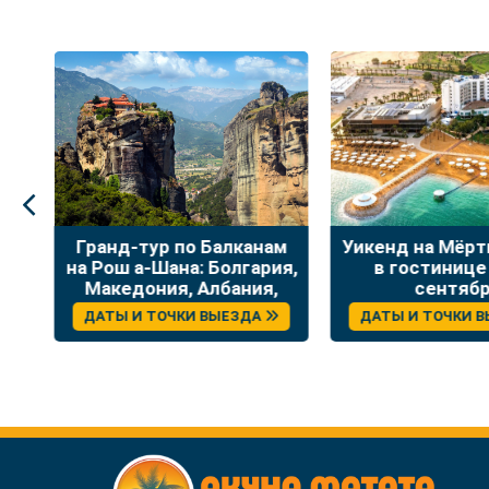
:
Гранд-тур по Балканам
Уикенд на Мёр
на Рош а-Шана: Болгария,
в гостинице
Македония, Албания,
сентяб
Греция
ДАТЫ И ТОЧКИ ВЫЕЗДА
ДАТЫ И ТОЧКИ 