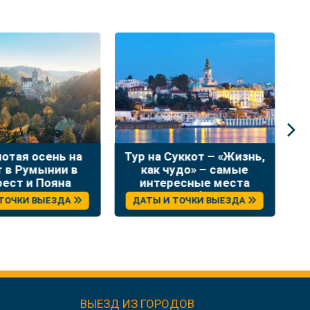
лотая осень на
Тур на Суккот – «Жизнь,
Н
т в Румынии в
как чудо» – самые
в
рест и Пояна
интересные места
Брашов
Сербии
 ТОЧКИ ВЫЕЗДА
ДАТЫ И ТОЧКИ ВЫЕЗДА
ВЫЕЗД ИЗ ГОРОДОВ