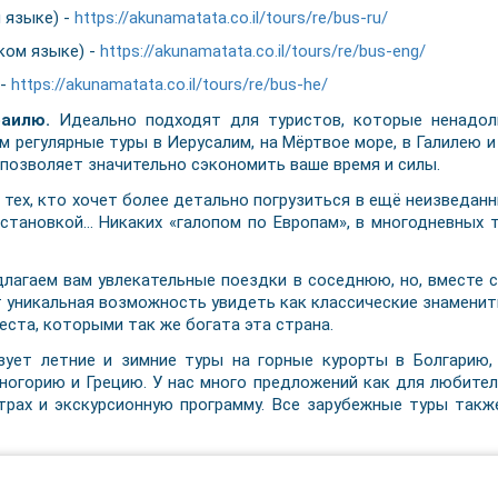
 языке) -
https://akunamatata.co.il/tours/re/bus-ru/
ком языке) -
https://akunamatata.co.il/tours/re/bus-eng/
 -
https://akunamatata.co.il/tours/re/bus-he/
раилю.
Идеально подходят для туристов, которые ненадолг
м регулярные туры в Иерусалим, на Мёртвое море, в Галилею и
 позволяет значительно сэкономить ваше время и силы.
тех, кто хочет более детально погрузиться в ещё неизведанн
сстановкой… Никаких «галопом по Европам», в многодневных
лагаем вам увлекательные поездки в соседнюю, но, вместе с 
ет уникальная возможность увидеть как классические знамени
ста, которыми так же богата эта страна.
ует летние и зимние туры на горные курорты в Болгарию,
рногорию и Грецию. У нас много предложений как для любител
нтрах и экскурсионную программу. Все зарубежные туры так