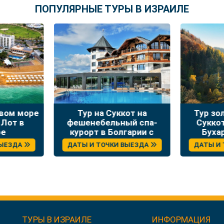
ПОПУЛЯРНЫЕ ТУРЫ В ИЗРАИЛЕ
твом море
Тур на Суккот на
Тур зо
 Лот в
фешенебельный спа-
Сукко
ре
курорт в Болгарии с
Буха
отдыхом и экскурсиями
ВЫЕЗДА
ДАТЫ И ТОЧКИ ВЫЕЗДА
ДАТЫ И
ТУРЫ В ИЗРАИЛЕ
ИНФОРМАЦИЯ