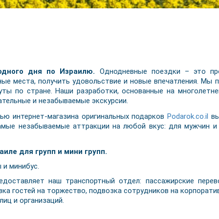
одного дня по Израилю.
Однодневные поездки – это пре
ные места, получить удовольствие и новые впечатления. Мы
ты по стране. Наши разработки, основанные на многолетне
тельные и незабываемые экскурсии.
ю интернет-магазина оригинальных подарков
Podarok.co.il
вы
амые незабываемые аттракции на любой вкус: для мужчин и 
иле для групп и мини групп.
 и минибус.
едоставляет наш транспортный отдел: пассажирские перев
озка гостей на торжество, подвозка сотрудников на корпорат
лиц и организаций.