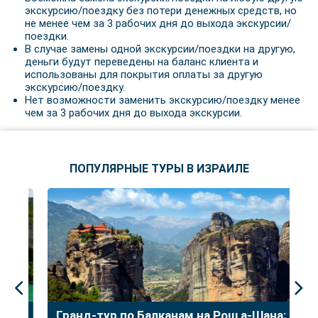
экскурсию/поездку без потери денежных средств, но
не менее чем за 3 рабочих дня до выхода экскурсии/
поездки.
В случае замены одной экскурсии/поездки на другую,
деньги будут переведены на баланс клиента и
использованы для покрытия оплаты за другую
экскурсию/поездку.
Нет возможности заменить экскурсию/поездку менее
чем за 3 рабочих дня до выхода экскурсии.
ПОПУЛЯРНЫЕ ТУРЫ В ИЗРАИЛЕ
до
Гранд-тур по Балканам на Рош а-Шана:
У