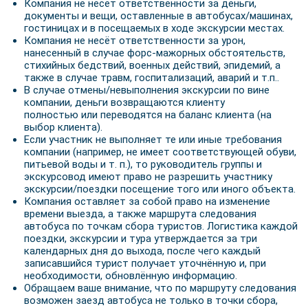
Компания не несёт ответственности за деньги,
документы и вещи, оставленные в автобусах/машинах,
гостиницах и в посещаемых в ходе экскурсии местах.
Компания не несёт ответственности за урон,
нанесенный в случае форс-мажорных обстоятельств,
стихийных бедствий, военных действий, эпидемий, а
также в случае травм, госпитализаций, аварий и т.п..
В случае отмены/невыполнения экскурсии по вине
компании, деньги возвращаются клиенту
полностью или переводятся на баланс клиента (на
выбор клиента).
Если участник не выполняет те или иные требования
компании (например, не имеет соответствующей обуви,
питьевой воды и т. п.), то руководитель группы и
экскурсовод имеют право не разрешить участнику
экскурсии/поездки посещение того или иного объекта.
Компания оставляет за собой право на изменение
времени выезда, а также маршрута следования
автобуса по точкам сбора туристов. Логистика каждой
поездки, экскурсии и тура утверждается за три
календарных дня до выхода, после чего каждый
записавшийся турист получает уточнённую и, при
необходимости, обновлённую информацию.
Обращаем ваше внимание, что по маршруту следования
возможен заезд автобуса не только в точки сбора,