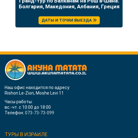
до
Гранд-тур по Балканам на Рош а-Шана:
У
Болгария, Македония, Албания, Греция
ДАТЫ И ТОЧКИ ВЫЕЗДА
Наш офис находится по адресу:
Rishon Le-Zion, Moshe Levi 11
Часы работы:
вс.-чт. с 10:00 до 18:00
Телефон:
073-73-73-099
ТУРЫ В ИЗРАИЛЕ