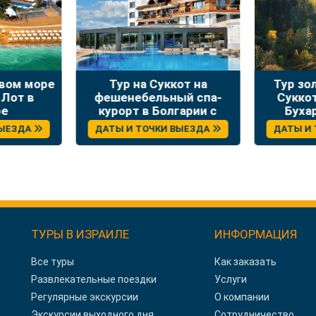
твом море
Тур на Суккот на
Тур зо
 Лот в
фешенебельный спа-
Сукко
ре
курорт в Болгарии с
Буха
отдыхом и экскурсиями
ВЫЕЗДА
ДАТЫ И ТОЧКИ ВЫЕЗДА
ДАТЫ И
ТУРЫ В ИЗРАИЛЕ
ИНФОРМАЦИЯ
Все туры
Как заказать
Развлекательные поездки
Услуги
Регулярные экскурсии
О компании
Экскурсии выходного дня
Сотрудничество