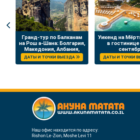
:
Гранд-тур по Балканам
Уикенд на Мёр
на Рош а-Шана: Болгария,
в гостинице
Македония, Албания,
сентяб
Греция
ДАТЫ И ТОЧКИ ВЫЕЗДА
ДАТЫ И ТОЧКИ 
Наш офис находится по адресу:
Rishon Le-Zion, Moshe Levi 11