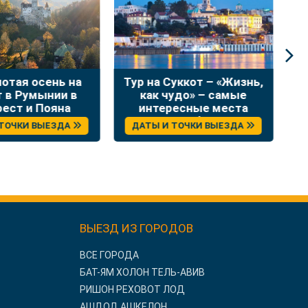
лотая осень на
Тур на Суккот – «Жизнь,
Н
т в Румынии в
как чудо» – самые
в
рест и Пояна
интересные места
Брашов
Сербии
 ТОЧКИ ВЫЕЗДА
ДАТЫ И ТОЧКИ ВЫЕЗДА
ВЫЕЗД ИЗ ГОРОДОВ
ВСЕ ГОРОДА
БАТ-ЯМ ХОЛОН ТЕЛЬ-АВИВ
РИШОН РЕХОВОТ ЛОД
АШДОД АШКЕЛОН