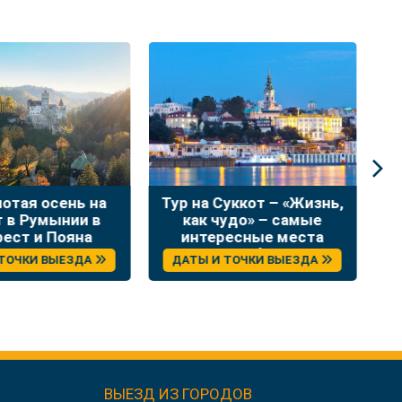
лотая осень на
Тур на Суккот – «Жизнь,
Н
т в Румынии в
как чудо» – самые
в
рест и Пояна
интересные места
Брашов
Сербии
 ТОЧКИ ВЫЕЗДА
ДАТЫ И ТОЧКИ ВЫЕЗДА
ВЫЕЗД ИЗ ГОРОДОВ