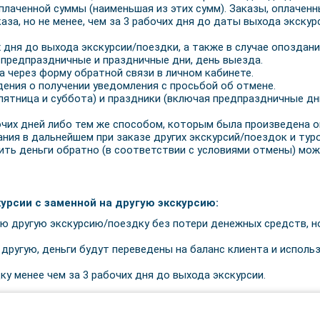
плаченной суммы (наименьшая из этих сумм). Заказы, оплаченны
аза, но не менее, чем за 3 рабочих дня до даты выхода экску
х дня до выхода экскурсии/поездки, а также в случае опоздан
 предпраздничные и праздничные дни, день выезда.
 через форму обратной связи в личном кабинете.
дения о получении уведомления с просьбой об отмене.
ятница и суббота) и праздники (включая предпраздничные дни 
очих дней либо тем же способом, которым была произведена о
ния в дальнейшем при заказе других экскурсий/поездок и туро
ить деньги обратно (в соответствии с условиями отмены) мож
урсии с заменной на другую экскурсию:
 другую экскурсию/поездку без потери денежных средств, но
 другую, деньги будут переведены на баланс клиента и испол
 менее чем за 3 рабочих дня до выхода экскурсии.