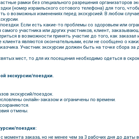
зрастные рамки без специального разрешения организаторов эк
здки (номер израильского сотового телефона) для того, что
ить о возможных изменениях перед экскурсией. В любом случае
кскурсии.
поездки. Если есть какие-то проблемы со здоровьем или огр
 самого участника или других участников, клиент, заказываю
риться в возможности принять участие до того, как заказал и
е клиента являются окончательными, если не сообщено о как
заказчика. Участник экскурсии должен быть на точке сбора за
святых мест, то для их посещения необходимо одеться в скро
ой экскурсии/поездки.
азов экскурсий/поездок.
условлены онлайн-заказом и ограничены по времени.
 сохраняются.
овия отмены.
урсии/поездке:
й с момента заказа, но не менее чем за 3 рабочих дня до даты