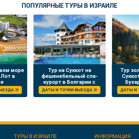
ПОПУЛЯРНЫЕ ТУРЫ В ИЗРАИЛЕ
твом море
Тур на Суккот на
Тур зо
 Лот в
фешенебельный спа-
Сукко
ре
курорт в Болгарии с
Буха
отдыхом и экскурсиями
ВЫЕЗДА
ДАТЫ И ТОЧКИ ВЫЕЗДА
ДАТЫ И
ТУРЫ В ИЗРАИЛЕ
ИНФОРМАЦИЯ