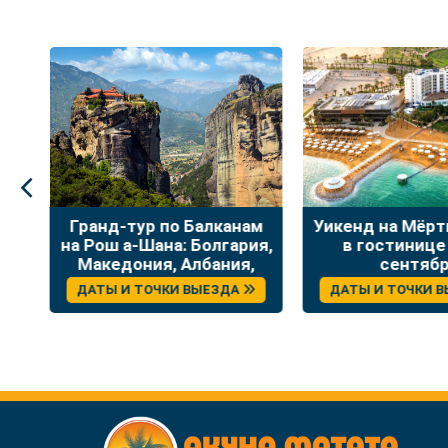
:
Гранд-тур по Балканам
Уикенд на Мёр
на Рош а-Шана: Болгария,
в гостинице
Македония, Албания,
сентяб
Греция
ДАТЫ И ТОЧКИ ВЫЕЗДА
ДАТЫ И ТОЧКИ 