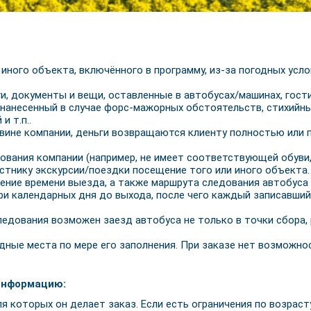
ного объекта, включённого в программу, из-за погодных услов
и, документы и вещи, оставленные в автобусах/машинах, гости
 нанесенный в случае форс-мажорных обстоятельств, стихийны
и т.п..
вине компании, деньги возвращаются клиенту полностью или п
ования компании (например, не имеет соответствующей обуви, 
стнику экскурсии/поездки посещение того или иного объекта.
ение времени выезда, а также маршрута следования автобуса
три календарных дня до выхода, после чего каждый записавший
ледования возможен заезд автобуса не только в точки сбора
дные места по мере его заполнения. При заказе нет возможно
информацию:
я которых он делает заказ. Если есть ограничения по возраст