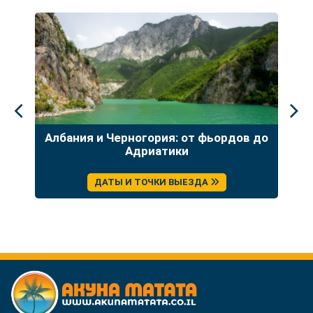
Албания и Черногория: от фьордов до
Гр
о
Адриатики
Бо
ДАТЫ И ТОЧКИ ВЫЕЗДА