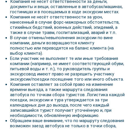
Компания не несёт ответственности за деньги,
документы и вещи, оставленные в автобусах/машинах,
гостиницах и в посещаемых в ходе экскурсии местах.
Компания не несёт ответственности за урон,
нанесенный в случае форс-мажорных обстоятельств,
стихийных бедствий, военных действий, эпидемий, а
также в случае травм, госпитализаций, аварий и т.п..
В случае отмены/невыполнения экскурсии по вине
компании, деньги возвращаются клиенту
полностью или переводятся на баланс клиента (на
выбор клиента).
Если участник не выполняет те или иные требования
компании (например, не имеет соответствующей обуви,
питьевой воды и т. п.), то руководитель группы и
экскурсовод имеют право не разрешить участнику
экскурсии/поездки посещение того или иного объекта.
Компания оставляет за собой право на изменение
времени выезда, а также маршрута следования
автобуса по точкам сбора туристов. Логистика каждой
поездки, экскурсии и тура утверждается за три
календарных дня до выхода, после чего каждый
записавшийся турист получает уточнённую и, при
необходимости, обновлённую информацию.
Обращаем ваше внимание, что по маршруту следования
возможен заезд автобуса не только в точки сбора,