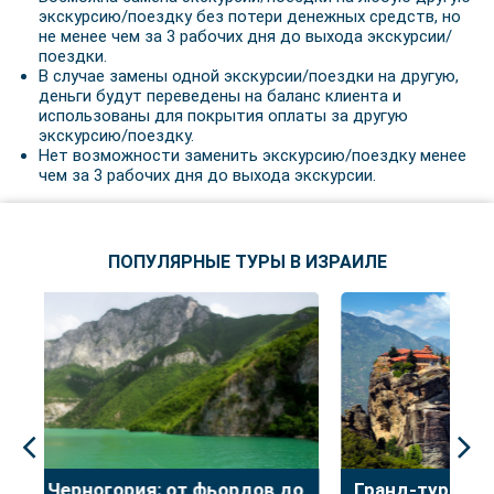
экскурсию/поездку без потери денежных средств, но
не менее чем за 3 рабочих дня до выхода экскурсии/
поездки.
В случае замены одной экскурсии/поездки на другую,
деньги будут переведены на баланс клиента и
использованы для покрытия оплаты за другую
экскурсию/поездку.
Нет возможности заменить экскурсию/поездку менее
чем за 3 рабочих дня до выхода экскурсии.
ПОПУЛЯРНЫЕ ТУРЫ В ИЗРАИЛЕ
до
Гранд-тур по Балканам на Рош а-Шана:
У