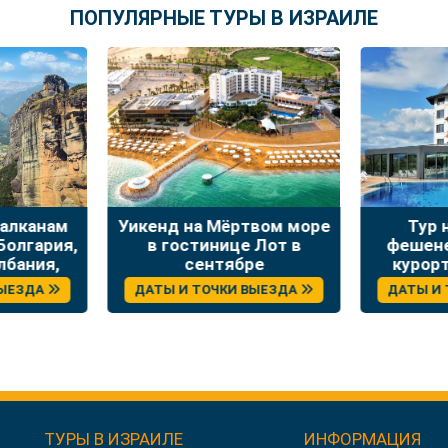
ПОПУЛЯРНЫЕ ТУРЫ В ИЗРАИЛЕ
Балканам
Уикенд на Мёртвом море
Тур 
Болгария,
в гостинице Лот в
фешене
лбания,
сентябре
курорт
я
отдыхом
ВЫЕЗДА
ДАТЫ И ТОЧКИ ВЫЕЗДА
ДАТЫ И
ТУРЫ В ИЗРАИЛЕ
ИНФОРМАЦИЯ