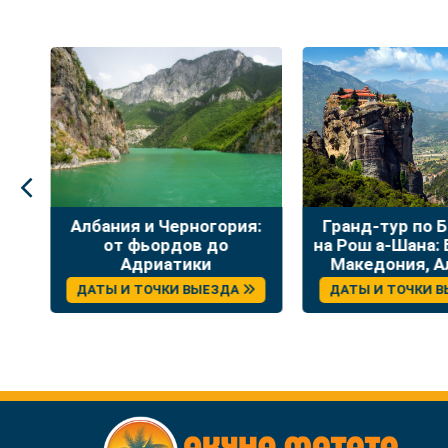
а
Албания и Черногория:
Гранд-тур по 
 и
от фьордов до
на Рош а-Шана: 
го
Адриатики
Македония, А
Греци
ДАТЫ И ТОЧКИ ВЫЕЗДА
ДАТЫ И ТОЧКИ 