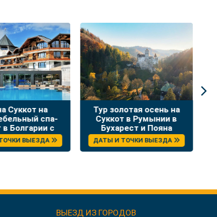
на Суккот на
Тур золотая осень на
Т
бельный спа-
Суккот в Румынии в
 в Болгарии с
Бухарест и Пояна
 и экскурсиями
Брашов
 ТОЧКИ ВЫЕЗДА
ДАТЫ И ТОЧКИ ВЫЕЗДА
ВЫЕЗД ИЗ ГОРОДОВ