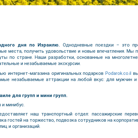
одного дня по Израилю.
Однодневные поездки – это пре
ные места, получить удовольствие и новые впечатления. Мы
ты по стране. Наши разработки, основанные на многолетне
тельные и незабываемые экскурсии.
ю интернет-магазина оригинальных подарков
Podarok.co.il
вы
амые незабываемые аттракции на любой вкус: для мужчин и 
иле для групп и мини групп.
 и минибус.
едоставляет наш транспортный отдел: пассажирские перев
озка гостей на торжество, подвозка сотрудников на корпорат
лиц и организаций.