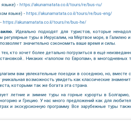
 языке) -
https://akunamatata.co.il/tours/re/bus-ru/
ком языке) -
https://akunamatata.co.il/tours/re/bus-eng/
 -
https://akunamatata.co.il/tours/re/bus-he/
раилю.
Идеально подходят для туристов, которые ненадолг
м регулярные туры в Иерусалим, на Мёртвое море, в Галилею и
 позволяет значительно сэкономить ваше время и силы.
тех, кто хочет более детально погрузиться в ещё неизведанн
сстановкой… Никаких «галопом по Европам», в многодневных
лагаем вам увлекательные поездки в соседнюю, но, вместе с 
ет уникальная возможность увидеть как классические знамени
ста, которыми так же богата эта страна.
ует летние и зимние туры на горные курорты в Болгарию,
рногорию и Грецию. У нас много предложений как для любител
нтрах и экскурсионную программу. Все зарубежные туры так