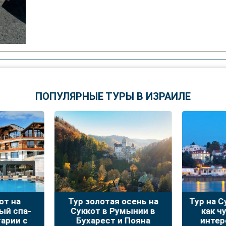
ПОПУЛЯРНЫЕ ТУРЫ В ИЗРАИЛЕ
сень на
Тур на Суккот – «Жизнь,
Незабыв
ынии в
как чудо» – самые
в Афин
Пояна
интересные места
Пелопо