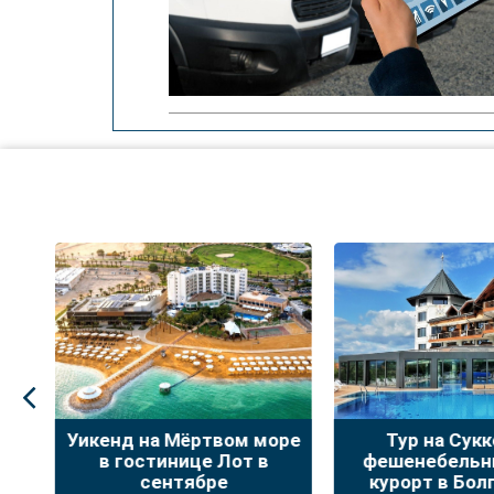
оре
Тур на Суккот на
Тур золотая о
фешенебельный спа-
Суккот в Рум
курорт в Болгарии с
Бухарест и 