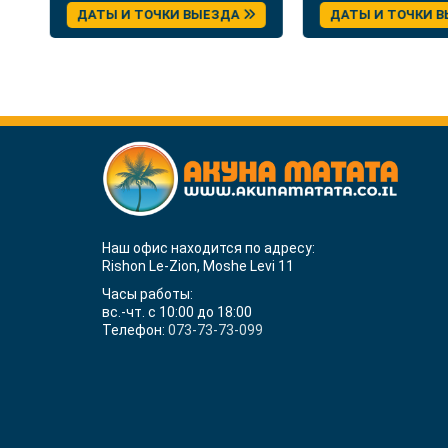
отдыхом и экскурсиями
Брашо
ДАТЫ И ТОЧКИ ВЫЕЗДА
ДАТЫ И ТОЧКИ 
Наш офис находится по адресу:
Rishon Le-Zion, Moshe Levi 11
Часы работы:
вс.-чт. с 10:00 до 18:00
Телефон:
073-73-73-099