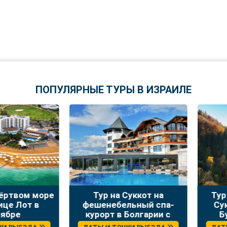
ПОПУЛЯРНЫЕ ТУРЫ В ИЗРАИЛЕ
твом море
Тур на Суккот на
Тур зо
 Лот в
фешенебельный спа-
Сукко
ре
курорт в Болгарии с
Буха
отдыхом и экскурсиями