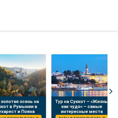
лотая осень на
Тур на Суккот – «Жизнь,
Н
т в Румынии в
как чудо» – самые
в
рест и Пояна
интересные места
Брашов
Сербии