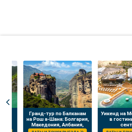
:
Гранд-тур по Балканам
Уикенд на Мёр
на Рош а-Шана: Болгария,
в гостинице
Македония, Албания,
сентяб
Греция